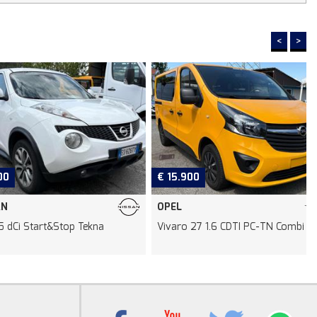
<
>
€ 15.900
OPEL
Start&Stop Tekna
Vivaro 27 1.6 CDTI PC-TN Combi
1