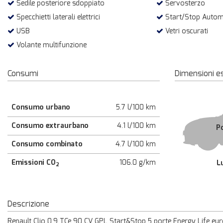
Sedile posteriore sdoppiato
Servosterzo
Specchietti laterali elettrici
Start/Stop Autom
USB
Vetri oscurati
Volante multifunzione
Consumi
Dimensioni e
Consumo urbano
5.7 l/100 km
Consumo extraurbano
4.1 l/100 km
P
Consumo combinato
4.7 l/100 km
Emissioni CO
106.0 g/km
L
2
Descrizione
Renault Clio 0.9 TCe 90 CV GPL Start&Stop 5 porte Energy Life eur