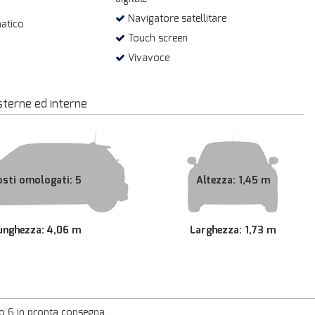
Navigatore satellitare
atico
Touch screen
Vivavoce
sterne ed interne
osti omologati: 5
Altezza: 1,45 m
unghezza: 4,06 m
Larghezza: 1,73 m
o 6 in pronta consegna.