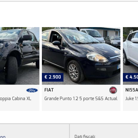
€ 2.900
€ 4.500
FIAT
NISSAN
Cabina XL
Grande Punto 1.2 5 porte S&S Actual
Juke 1.5 dCi 
Dati fiscali:
ino