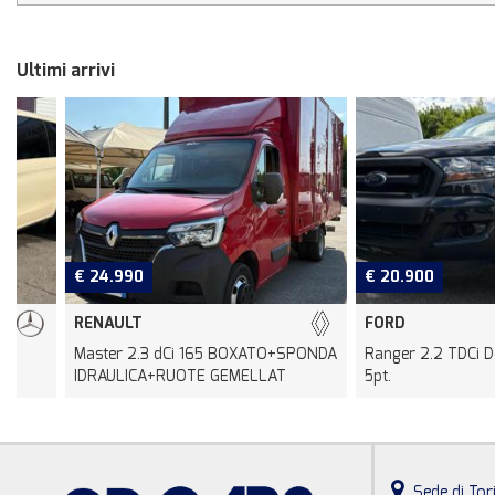
Ultimi arrivi
€ 24.990
€ 20.900
RENAULT
FORD
Master 2.3 dCi 165 BOXATO+SPONDA
Ranger 2.2 TDCi Doppia 
IDRAULICA+RUOTE GEMELLAT
5pt.
Sede di Tor