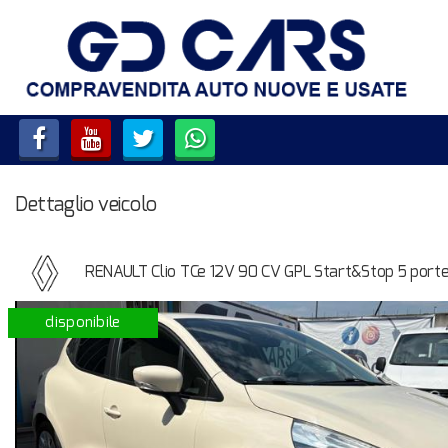
HOME
LISTA VEICOLI
SERVIZI
Dettaglio veicolo
ACQUISTIAMO USATO E
VEICOLI COMMERCIALI
RENAULT Clio TCe 12V 90 CV GPL Start&Stop 5 porte
CONTATTI
disponibile