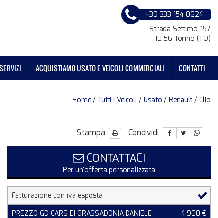
+39 333 154 0624
Strada Settimo, 157
10156 Torino (TO)
SERVIZI
ACQUISTIAMO USATO E VEICOLI COMMERCIALI
CONTATTI
Home
/
Tutti I Veicoli
/
Usato
/
Renault
/
Clio
Stampa
Condividi
CONTATTACI
Per un'offerta personalizzata
Fatturazione con iva esposta
PREZZO GD CARS DI GRASSADONIA DANIELE
4.900 €