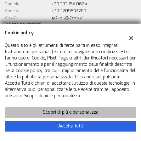
Daniele:
+39 333 154 0624
Andrea:
+39 3209532289
Email:
gdcars@libero.it
Indicazioni stradali
Cookie policy
Questo sito e gli strumenti di terze parti in esso integrati
Dati fiscali:
trattano dati personali (es. dati di navigazione o indirizzi IP) e
Gd Cars Di Grassadonia Daniele
fanno uso di Cookie, Pixel, Tags o altri identificatori necessari per
Strada Settimo, 157, Torino (TO)
il funzionamento e per il raggiungimento delle finalità descritte
C.F/P.IVA:
08730730010
nella cookie policy, tra cui il miglioramento delle funzionalità del
Registro delle imprese:
TO
sito e la pubblicità personalizzata. Cliccando sul pulsante
Accetta Tutti dichiari di accettare l'utilizzo di queste tecnologie. In
alternativa puoi personalizzare le tue scelte tramite l'apposito
pulsante. Scopri di più e personalizza.
Scopri di più e personalizza
Copyright © 2026 GestionaleAuto.com S.r.l., Tutti i diritti riservati
Accetta tutti
-
Leggi l'informativa sulla privacy
-
Cookie Policy
Sito creato da:
GestionaleAuto.com