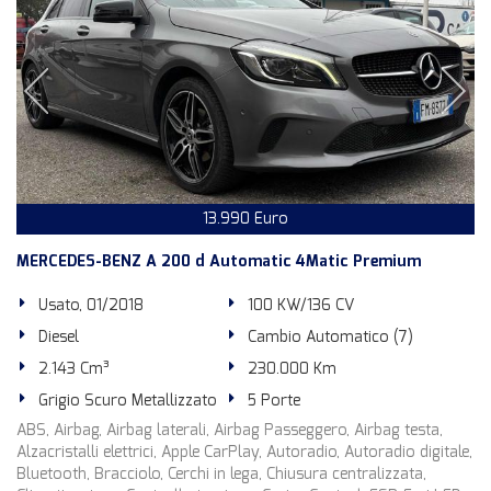
13.990 Euro
MERCEDES-BENZ A 200 d Automatic 4Matic Premium
Usato, 01/2018
100 KW/136 CV
Diesel
Cambio Automatico (7)
2.143 Cm³
230.000 Km
Grigio Scuro Metallizzato
5 Porte
ABS, Airbag, Airbag laterali, Airbag Passeggero, Airbag testa,
Alzacristalli elettrici, Apple CarPlay, Autoradio, Autoradio digitale,
Bluetooth, Bracciolo, Cerchi in lega, Chiusura centralizzata,