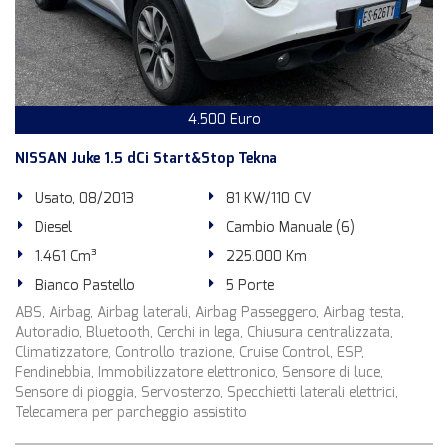
4.500 Euro
NISSAN Juke 1.5 dCi Start&Stop Tekna
Usato, 08/2013
81 KW/110 CV
Diesel
Cambio Manuale (6)
1.461 Cm³
225.000 Km
Bianco Pastello
5 Porte
ABS, Airbag, Airbag laterali, Airbag Passeggero, Airbag testa,
Autoradio, Bluetooth, Cerchi in lega, Chiusura centralizzata,
Climatizzatore, Controllo trazione, Cruise Control, ESP,
Fendinebbia, Immobilizzatore elettronico, Sensore di luce,
Sensore di pioggia, Servosterzo, Specchietti laterali elettrici,
Telecamera per parcheggio assistito