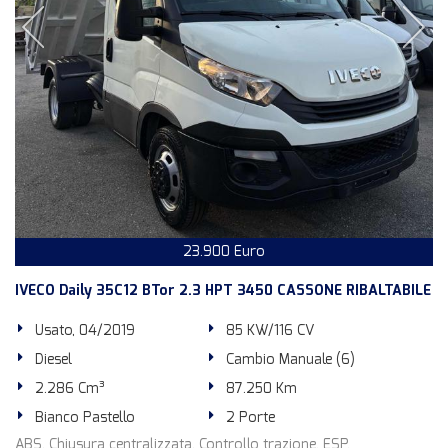
23.900 Euro
IVECO Daily 35C12 BTor 2.3 HPT 3450 CASSONE RIBALTABILE
Usato, 04/2019
85 KW/116 CV
Diesel
Cambio Manuale (6)
2.286 Cm³
87.250 Km
Bianco Pastello
2 Porte
ABS, Chiusura centralizzata, Controllo trazione, ESP,