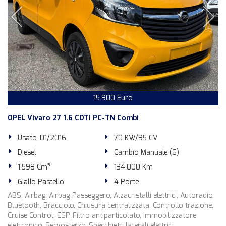
15.900 Euro
OPEL Vivaro 27 1.6 CDTI PC-TN Combi
Usato, 01/2016
70 KW/95 CV
Diesel
Cambio Manuale (6)
1.598 Cm³
134.000 Km
Giallo Pastello
4 Porte
ABS, Airbag, Airbag Passeggero, Alzacristalli elettrici, Autoradio,
Bluetooth, Bracciolo, Chiusura centralizzata, Controllo trazione,
Cruise Control, ESP, Filtro antiparticolato, Immobilizzatore
elettronico, Servosterzo, Specchietti laterali elettrici