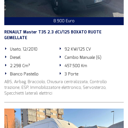
8.900 Euro
RENAULT Master T35 2.3 dCi/125 BOXATO RUOTE
GEMELLATE
Usato, 12/2010
92 KW/125 CV
Diesel
Cambio Manuale (6)
2.298 Cm³
457.500 Km
Bianco Pastello
3 Porte
ABS, Airbag, Bracciolo, Chiusura centralizzata, Controllo
trazione, ESP, Immobilizzatore elettronico, Servosterzo,
Specchietti laterali elettrici