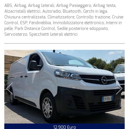
ABS, Airbag, Airbag laterali, Airbag Passeggero, Airbag testa,
Alzacristalli elettrici, Autoradio, Bluetooth, Cerchi in lega,
Chiusura centralizzata, Climatizzatore, Controllo trazione, Cruise
Control, ESP, Fendinebbia, Immobilizzatore elettronico, Interni in
pelle, Park Distance Control, Sedile posteriore sdoppiato,
Servosterzo, Specchietti laterali elettrici
12.900 Euro