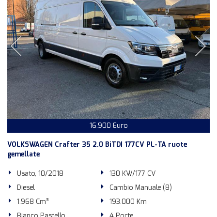
16.900 Euro
VOLKSWAGEN Crafter 35 2.0 BiTDI 177CV PL-TA ruote
gemellate
Usato, 10/2018
130 KW/177 CV
Diesel
Cambio Manuale (8)
1.968 Cm³
193.000 Km
Bianco Pastello
4 Porte