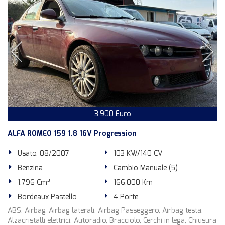
3.900 Euro
ALFA ROMEO 159 1.8 16V Progression
Usato, 08/2007
103 KW/140 CV
Benzina
Cambio Manuale (5)
1.796 Cm³
166.000 Km
Bordeaux Pastello
4 Porte
ABS, Airbag, Airbag laterali, Airbag Passeggero, Airbag testa,
Alzacristalli elettrici, Autoradio, Bracciolo, Cerchi in lega, Chiusura