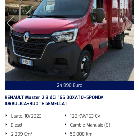
24.990 Euro
RENAULT Master 2.3 dCi 165 BOXATO+SPONDA
IDRAULICA+RUOTE GEMELLAT
Usato, 10/2023
120 KW/163 CV
Diesel
Cambio Manuale (6)
2.299 Cm³
58.000 Km