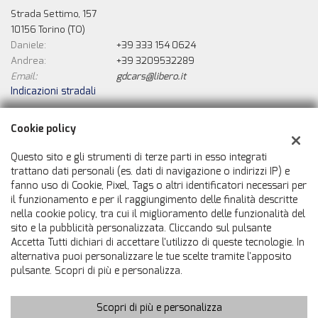
Strada Settimo, 157
10156 Torino (TO)
Daniele:
+39 333 154 0624
Andrea:
+39 3209532289
Email:
gdcars@libero.it
Indicazioni stradali
Cookie policy
Dati fiscali:
Questo sito e gli strumenti di terze parti in esso integrati
Gd Cars Di Grassadonia Daniele
trattano dati personali (es. dati di navigazione o indirizzi IP) e
Strada Settimo, 157, Torino (TO)
fanno uso di Cookie, Pixel, Tags o altri identificatori necessari per
C.F/P.IVA:
08730730010
il funzionamento e per il raggiungimento delle finalità descritte
Registro delle imprese:
TO
nella cookie policy, tra cui il miglioramento delle funzionalità del
sito e la pubblicità personalizzata. Cliccando sul pulsante
Accetta Tutti dichiari di accettare l'utilizzo di queste tecnologie. In
alternativa puoi personalizzare le tue scelte tramite l'apposito
pulsante. Scopri di più e personalizza.
Scopri di più e personalizza
Copyright © 2026 GestionaleAuto.com S.r.l., Tutti i diritti riservati