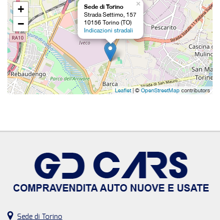
×
+
Sede di Torino
Strada Settimo, 157
−
10156 Torino (TO)
Indicazioni stradali
Leaflet
| ©
OpenStreetMap
contributors
Sede di Torino