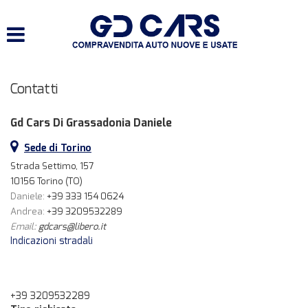
HOME
LISTA VEICOLI
Contatti
SERVIZI
Gd Cars Di Grassadonia Daniele
ACQUISTIAMO USATO E
Sede di Torino
VEICOLI COMMERCIALI
Strada Settimo, 157
10156 Torino (TO)
CONTATTI
Daniele:
+39 333 154 0624
Andrea:
+39 3209532289
Email:
gdcars@libero.it
Indicazioni stradali
+39 3209532289