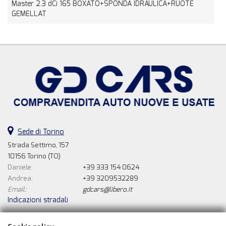
Master 2.3 dCi 165 BOXATO+SPONDA IDRAULICA+RUOTE
R
GEMELLAT
Sede di Torino
Strada Settimo, 157
10156 Torino (TO)
Daniele:
+39 333 154 0624
Andrea:
+39 3209532289
Email:
gdcars@libero.it
Indicazioni stradali