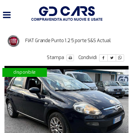
HOME
LISTA VEICOLI
FIAT Grande Punto 1.2 5 porte S&S Actual
SERVIZI
Stampa
Condividi
ACQUISTIAMO USATO E
VEICOLI COMMERCIALI
disponibile
1
/
12
CONTATTI