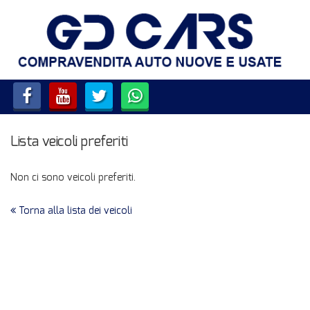
HOME
LISTA VEICOLI
SERVIZI
Lista veicoli preferiti
ACQUISTIAMO USATO E
VEICOLI COMMERCIALI
Non ci sono veicoli preferiti.
CONTATTI
Torna alla lista dei veicoli