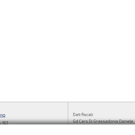
Dati fiscali:
ino
Gd Cars Di Grassadonia Daniele
, 157
Strada Settimo, 157, Torino (TO)
O)
C.F/P.IVA:
08730730010