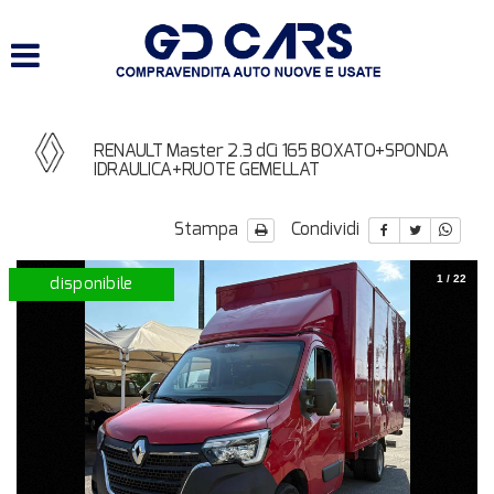
HOME
LISTA VEICOLI
RENAULT Master 2.3 dCi 165 BOXATO+SPONDA
SERVIZI
IDRAULICA+RUOTE GEMELLAT
ACQUISTIAMO USATO E
Stampa
Condividi
VEICOLI COMMERCIALI
disponibile
1
/
22
CONTATTI