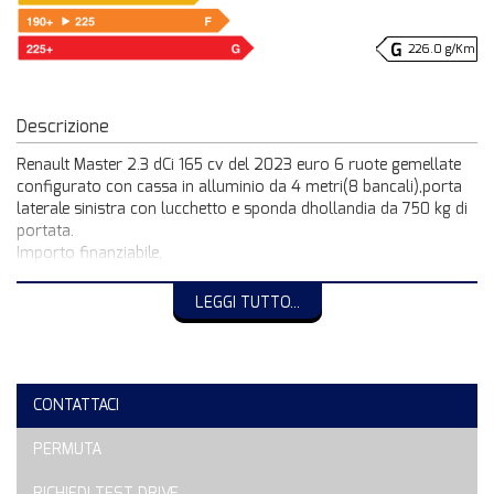
226.0 g/Km
Descrizione
Renault Master 2.3 dCi 165 cv del 2023 euro 6 ruote gemellate
configurato con cassa in alluminio da 4 metri(8 bancali),porta
laterale sinistra con lucchetto e sponda dhollandia da 750 kg di
portata.
Importo finanziabile,
PREZZO IVA ESCLUSA!
LEGGI TUTTO...
CONTATTACI
PERMUTA
RICHIEDI TEST DRIVE