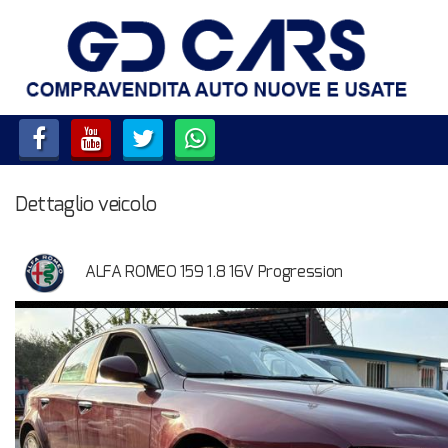
HOME
LISTA VEICOLI
SERVIZI
Dettaglio veicolo
ACQUISTIAMO USATO E
VEICOLI COMMERCIALI
ALFA ROMEO 159 1.8 16V Progression
CONTATTI