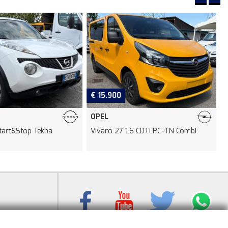
€ 15.900
OPEL
Start&Stop Tekna
Vivaro 27 1.6 CDTI PC-TN Combi
1