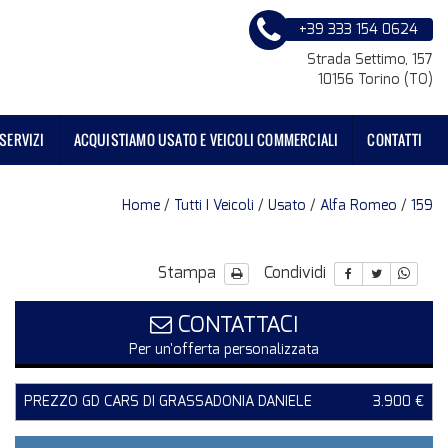
+39 333 154 0624
Strada Settimo, 157
10156 Torino (TO)
SERVIZI
ACQUISTIAMO USATO E VEICOLI COMMERCIALI
CONTATTI
Home
/
Tutti I Veicoli
/
Usato
/
Alfa Romeo
/
159
Stampa
Condividi
CONTATTACI
Per un'offerta personalizzata
PREZZO GD CARS DI GRASSADONIA DANIELE
3.900 €