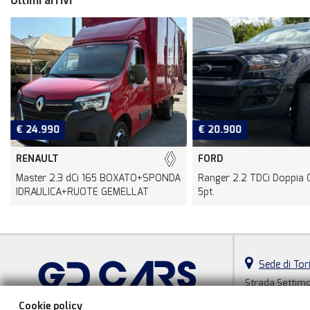
Ultimi arrivi
€ 24.990
€ 20.900
RENAULT
FORD
Master 2.3 dCi 165 BOXATO+SPONDA
Ranger 2.2 TDCi Doppia 
IDRAULICA+RUOTE GEMELLAT
5pt.
Sede di Tor
Strada Settimo
10156 Torino (T
Cookie policy