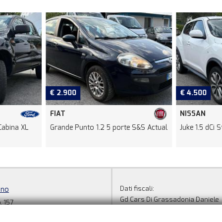
€ 2.900
€ 4.500
FIAT
NISSAN
Cabina XL
Grande Punto 1.2 5 porte S&S Actual
Juke 1.5 dCi 
Dati fiscali:
ino
Gd Cars Di Grassadonia Daniele
, 157
Strada Settimo, 157, Torino (TO)
O)
C.F/P.IVA:
08730730010