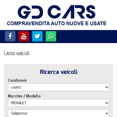
HOME
LISTA VEICOLI
SERVIZI
Lista veicoli
ACQUISTIAMO USATO E
VEICOLI COMMERCIALI
Ricerca veicoli
CONTATTI
Condizioni
Marchio / Modello