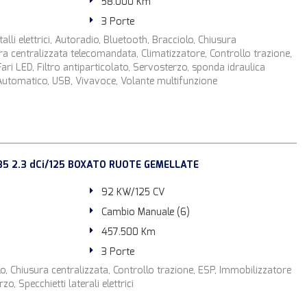
58.000 Km
3 Porte
alli elettrici, Autoradio, Bluetooth, Bracciolo, Chiusura
ra centralizzata telecomandata, Climatizzatore, Controllo trazione,
Fari LED, Filtro antiparticolato, Servosterzo, sponda idraulica
Automatico, USB, Vivavoce, Volante multifunzione
35 2.3 dCi/125 BOXATO RUOTE GEMELLATE
92 KW/125 CV
Cambio Manuale (6)
457.500 Km
3 Porte
o, Chiusura centralizzata, Controllo trazione, ESP, Immobilizzatore
zo, Specchietti laterali elettrici