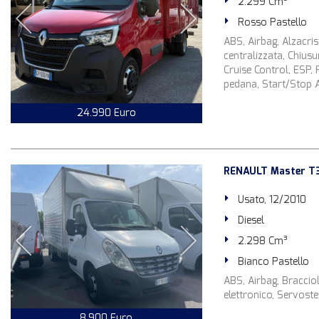
2.299 Cm³
Rosso Pastello
ABS, Airbag, Alzacrist
centralizzata, Chiusu
Cruise Control, ESP, 
pedana, Start/Stop 
24.990 Euro
RENAULT Master T
Usato, 12/2010
Diesel
2.298 Cm³
Bianco Pastello
ABS, Airbag, Bracciol
elettronico, Servoster
8.900 Euro