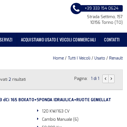
+39 333 154 0624
Strada Settimo, 157
10156 Torino (TO)
SERVIZI
ACQUISTIAMO USATO E VEICOLI COMMERCIALI
CONTATTI
Home
/
Tutti I Veicoli
/
Usato
/
Renault
Pagina:
1 di 1
ovati
2
risultati
.3 dCi 165 BOXATO+SPONDA IDRAULICA+RUOTE GEMELLAT
120 KW/163 CV
Cambio Manuale (6)