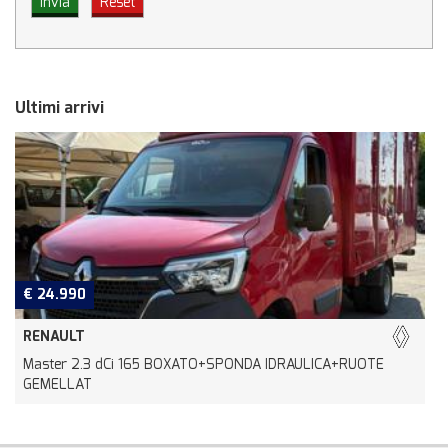
Ultimi arrivi
€ 24.990
RENAULT
Master 2.3 dCi 165 BOXATO+SPONDA IDRAULICA+RUOTE
R
GEMELLAT