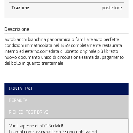
Trazione
posteriore
Descrizione
autobianchi bianchina panoramica o familiare,auto perfette
condizioni immatricolata nel 1969 completamente restaurata
interno ed esterno.corredata di libretto originale più libretto
nuovo documento unico di circolazione,esente dal pagamento
del bollo in quanto trentennale
CONTATTACI
PERMUTA
RICHIEDI TEST DRIVE
Vuoi saperne di più? Scrivici!
I campi contrassegnati con * sono obbligatori.