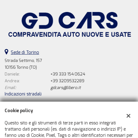
Sede di Torino
Strada Settimo, 157
10156 Torino (TO)
Daniele:
+39 333 154 0624
Andrea:
+39 3209532289
Email:
gdcars@libero.it
Indicazioni stradali
Cookie policy
Dati fiscali:
Questo sito e gli strumenti di terze parti in esso integrati
Gd Cars Di Grassadonia Daniele
trattano dati personali (es. dati di navigazione o indirizzi IP) e
Strada Settimo, 157, Torino (TO)
fanno uso di Cookie, Pixel, Tags o altri identificatori necessari per
C.F/P.IVA:
08730730010