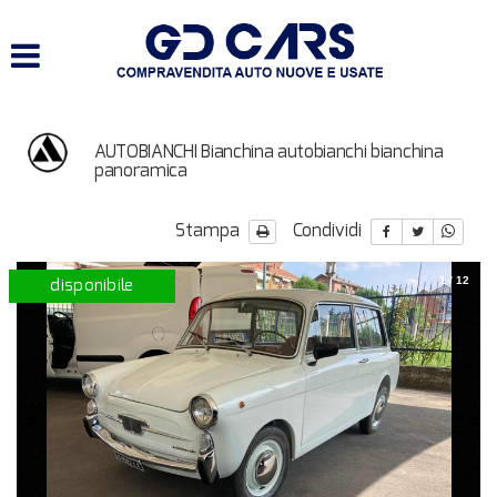
HOME
LISTA VEICOLI
AUTOBIANCHI Bianchina autobianchi bianchina
SERVIZI
panoramica
ACQUISTIAMO USATO E
Stampa
Condividi
VEICOLI COMMERCIALI
disponibile
1
/
12
CONTATTI