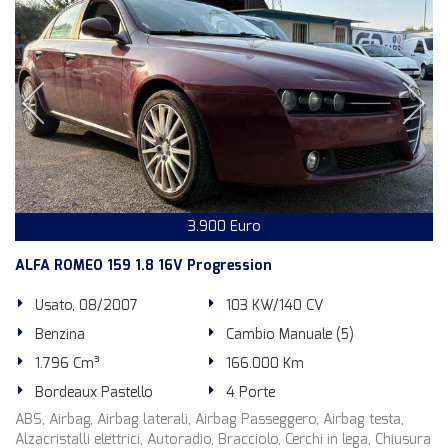
3.900 Euro
ALFA ROMEO 159 1.8 16V Progression
Usato, 08/2007
103 KW/140 CV
Benzina
Cambio Manuale (5)
1.796 Cm³
166.000 Km
Bordeaux Pastello
4 Porte
ABS, Airbag, Airbag laterali, Airbag Passeggero, Airbag testa,
Alzacristalli elettrici, Autoradio, Bracciolo, Cerchi in lega, Chiusura