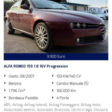
3.900 Euro
ALFA ROMEO 159 1.8 16V Progression
Usato, 08/2007
103 KW/140 CV
Benzina
Cambio Manuale (5)
1.796 Cm³
166.000 Km
Bordeaux Pastello
4 Porte
ABS, Airbag, Airbag laterali, Airbag Passeggero, Airbag testa,
Alzacristalli elettrici, Autoradio, Bracciolo, Cerchi in lega, Chiusura