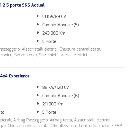
1.2 5 porte S&S Actual
51 KW/69 CV
Cambio Manuale (5)
243.000 Km
5 Porte
sseggero, Alzacristalli elettrici, Chiusura centralizzata,
onico, Servosterzo, Specchietti laterali elettrici
 4x4 Experience
88 KW/120 CV
Cambio Manuale (6)
211.000 Km
ato
5 Porte
terali, Airbag Passeggero, Airbag testa, Alzacristalli elettrici,
lega, Chiusura centralizzata, Climatizzatore, Controllo trazione, ESP,