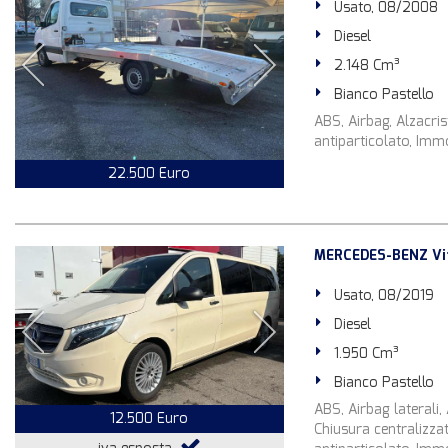
Usato, 08/2008
Diesel
2.148 Cm³
Bianco Pastello
ABS, Airbag, Alzacrist
antiparticolato, Immo
22.500 Euro
MERCEDES-BENZ Vito
Usato, 08/2019
Diesel
1.950 Cm³
Bianco Pastello
ABS, Airbag laterali, 
12.500 Euro
Chiusura centralizzat