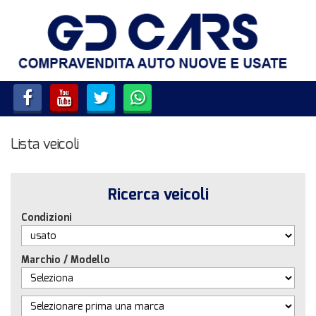
HOME
LISTA VEICOLI
SERVIZI
Lista veicoli
ACQUISTIAMO USATO E
VEICOLI COMMERCIALI
Ricerca veicoli
CONTATTI
Condizioni
Marchio / Modello