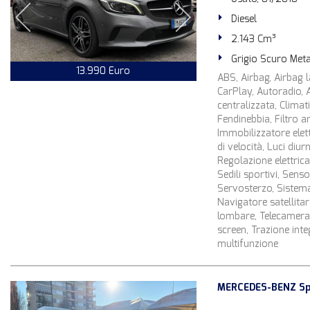
Diesel
2.143 Cm³
Grigio Scuro Meta
13.990 Euro
ABS, Airbag, Airbag la
CarPlay, Autoradio, A
centralizzata, Climat
Fendinebbia, Filtro an
Immobilizzatore elettr
di velocità, Luci diu
Regolazione elettrica
Sedili sportivi, Sens
Servosterzo, Sistema
Navigatore satellitar
lombare, Telecamera 
screen, Trazione inte
multifunzione
MERCEDES-BENZ Sp