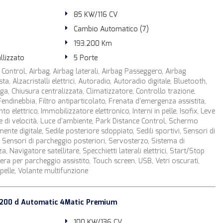
85 KW/116 CV
Cambio Automatico (7)
193.200 Km
llizzato
5 Porte
Control, Airbag, Airbag laterali, Airbag Passeggero, Airbag
ta, Alzacristalli elettrici, Autoradio, Autoradio digitale, Bluetooth,
lega, Chiusura centralizzata, Climatizzatore, Controllo trazione,
Fendinebbia, Filtro antiparticolato, Frenata d'emergenza assistita,
 elettrico, Immobilizzatore elettronico, Interni in pelle, Isofix, Leve
re di velocità, Luce d'ambiente, Park Distance Control, Schermo
ente digitale, Sedile posteriore sdoppiato, Sedili sportivi, Sensori di
 Sensori di parcheggio posteriori, Servosterzo, Sistema di
 Navigatore satellitare, Specchietti laterali elettrici, Start/Stop
ra per parcheggio assistito, Touch screen, USB, Vetri oscurati,
pelle, Volante multifunzione
200 d Automatic 4Matic Premium
100 KW/136 CV