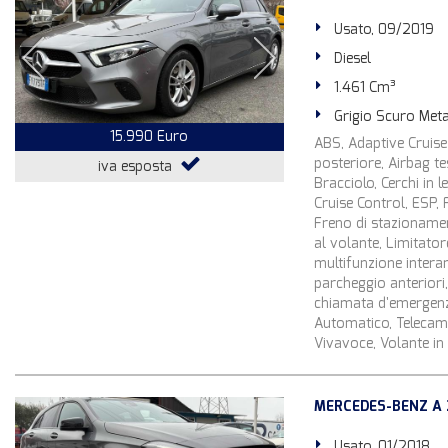
Usato, 09/2019
Diesel
1.461 Cm³
Grigio Scuro Meta
15.990 Euro
ABS, Adaptive Cruise 
posteriore, Airbag tes
iva esposta
Bracciolo, Cerchi in 
Cruise Control, ESP, 
Freno di stazionamento
al volante, Limitato
multifunzione interam
parcheggio anteriori,
chiamata d'emergenza,
Automatico, Telecame
Vivavoce, Volante in 
MERCEDES-BENZ A 
Usato, 01/2018