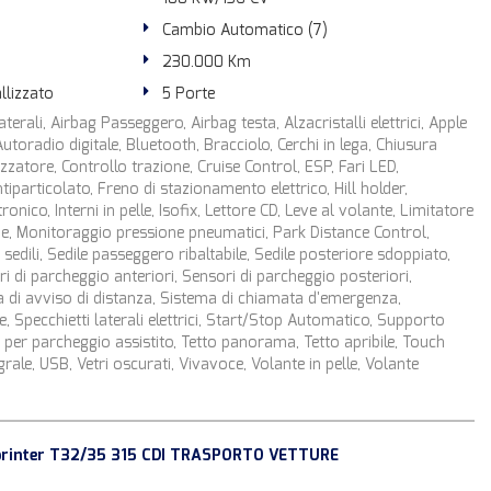
Cambio Automatico (7)
230.000 Km
llizzato
5 Porte
terali, Airbag Passeggero, Airbag testa, Alzacristalli elettrici, Apple
utoradio digitale, Bluetooth, Bracciolo, Cerchi in lega, Chiusura
izzatore, Controllo trazione, Cruise Control, ESP, Fari LED,
tiparticolato, Freno di stazionamento elettrico, Hill holder,
onico, Interni in pelle, Isofix, Lettore CD, Leve al volante, Limitatore
rne, Monitoraggio pressione pneumatici, Park Distance Control,
 sedili, Sedile passeggero ribaltabile, Sedile posteriore sdoppiato,
ori di parcheggio anteriori, Sensori di parcheggio posteriori,
 di avviso di distanza, Sistema di chiamata d'emergenza,
e, Specchietti laterali elettrici, Start/Stop Automatico, Supporto
per parcheggio assistito, Tetto panorama, Tetto apribile, Touch
grale, USB, Vetri oscurati, Vivavoce, Volante in pelle, Volante
rinter T32/35 315 CDI TRASPORTO VETTURE