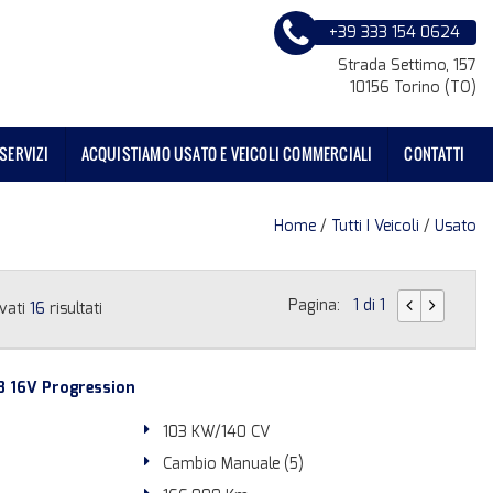
+39 333 154 0624
Strada Settimo, 157
10156 Torino (TO)
SERVIZI
ACQUISTIAMO USATO E VEICOLI COMMERCIALI
CONTATTI
Home
/
Tutti I Veicoli
/
Usato
Pagina:
1 di 1
vati
16
risultati
8 16V Progression
103 KW/140 CV
Cambio Manuale (5)