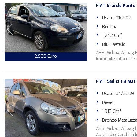
FIAT Grande Punto 
Usato, 01/2012
Benzina
1.242 Cm³
Blu Pastello
ABS, Airbag, Airbag Pa
2.900 Euro
Immobilizzatore elettr
FIAT Sedici 1.9 MJT
Usato, 04/2009
Diesel
1.910 Cm³
Bronzo Metallizz
ABS, Airbag, Airbag la
Autoradio, Cerchi in 