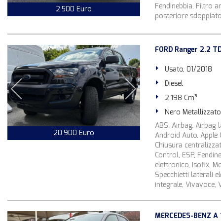
Fendinebbia, Filtro an
2.500 Euro
posteriore sdoppiato, 
FORD Ranger 2.2 TD
Usato, 01/2018
Diesel
2.198 Cm³
Nero Metallizzato
ABS, Airbag, Airbag la
20.900 Euro
Android Auto, Apple C
Chiusura centralizzat
Control, ESP, Fendine
elettronico, Isofix, 
Specchietti laterali 
integrale, Vivavoce,
MERCEDES-BENZ A 1