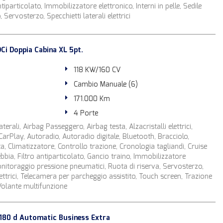
tiparticolato, Immobilizzatore elettronico, Interni in pelle, Sedile
Servosterzo, Specchietti laterali elettrici
Ci Doppia Cabina XL 5pt.
118 KW/160 CV
Cambio Manuale (6)
171.000 Km
4 Porte
terali, Airbag Passeggero, Airbag testa, Alzacristalli elettrici,
arPlay, Autoradio, Autoradio digitale, Bluetooth, Bracciolo,
a, Climatizzatore, Controllo trazione, Cronologia tagliandi, Cruise
bbia, Filtro antiparticolato, Gancio traino, Immobilizzatore
Monitoraggio pressione pneumatici, Ruota di riserva, Servosterzo,
elettrici, Telecamera per parcheggio assistito, Touch screen, Trazione
 Volante multifunzione
80 d Automatic Business Extra