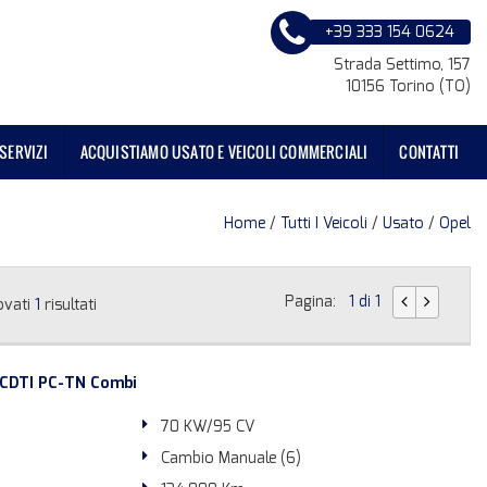
+39 333 154 0624
Strada Settimo, 157
10156 Torino (TO)
SERVIZI
ACQUISTIAMO USATO E VEICOLI COMMERCIALI
CONTATTI
Home
/
Tutti I Veicoli
/
Usato
/
Opel
Pagina:
1 di 1
ovati
1
risultati
 CDTI PC-TN Combi
70 KW/95 CV
Cambio Manuale (6)