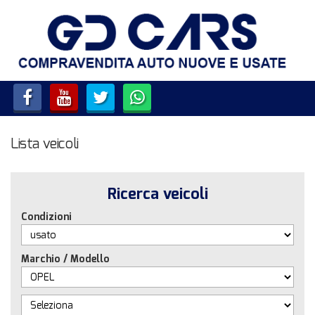
HOME
LISTA VEICOLI
SERVIZI
Lista veicoli
ACQUISTIAMO USATO E
VEICOLI COMMERCIALI
Ricerca veicoli
CONTATTI
Condizioni
Marchio / Modello