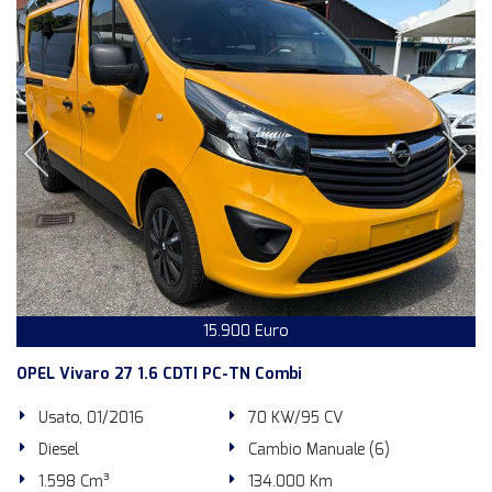
15.900 Euro
OPEL Vivaro 27 1.6 CDTI PC-TN Combi
Usato, 01/2016
70 KW/95 CV
Diesel
Cambio Manuale (6)
1.598 Cm³
134.000 Km