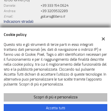
10156 Torino (TO)
Daniele:
+39 333 154 0624
Andrea:
+39 3209532289
Email:
gdcars@libero.it
Indicazioni stradali
Cookie policy
Dati fiscali:
Questo sito e gli strumenti di terze parti in esso integrati
Gd Cars Di Grassadonia Daniele
trattano dati personali (es. dati di navigazione o indirizzi IP) e
Strada Settimo, 157, Torino (TO)
fanno uso di Cookie, Pixel, Tags o altri identificatori necessari per
C.F/P.IVA:
08730730010
il funzionamento e per il raggiungimento delle finalità descritte
Registro delle imprese:
TO
nella cookie policy, tra cui il miglioramento delle funzionalità del
sito e la pubblicità personalizzata. Cliccando sul pulsante
Accetta Tutti dichiari di accettare l'utilizzo di queste tecnologie. In
alternativa puoi personalizzare le tue scelte tramite l'apposito
pulsante. Scopri di più e personalizza.
Scopri di più e personalizza
Copyright © 2026 GestionaleAuto.com S.r.l., Tutti i diritti riservati
-
Leggi l'informativa sulla privacy
-
Cookie Policy
Sito creato da:
GestionaleAuto.com
Accetta tutti