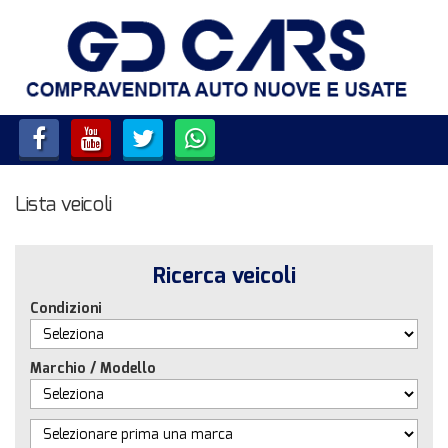
HOME
LISTA VEICOLI
SERVIZI
Lista veicoli
ACQUISTIAMO USATO E
VEICOLI COMMERCIALI
Ricerca veicoli
CONTATTI
Condizioni
Marchio / Modello