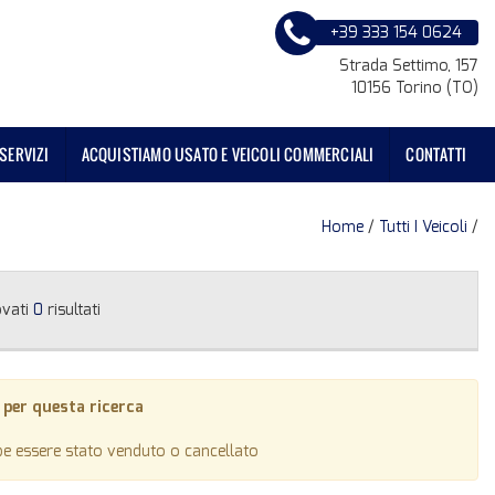
+39 333 154 0624
Strada Settimo, 157
10156 Torino (TO)
SERVIZI
ACQUISTIAMO USATO E VEICOLI COMMERCIALI
CONTATTI
Home
/
Tutti I Veicoli
/
ovati
0
risultati
 per questa ricerca
be essere stato venduto o cancellato